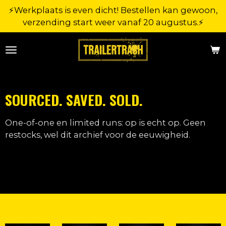
⚡Werkplaats is even dicht! Bestellen kan gewoon,
Ga
verzending start weer vanaf 20 augustus.⚡
direct
naar
de
hoofdinhoud
SOURCED. SAVED.
SOLD.
One-of-one en limited runs: op is echt op. Geen
restocks, wel dit archief voor de eeuwigheid.