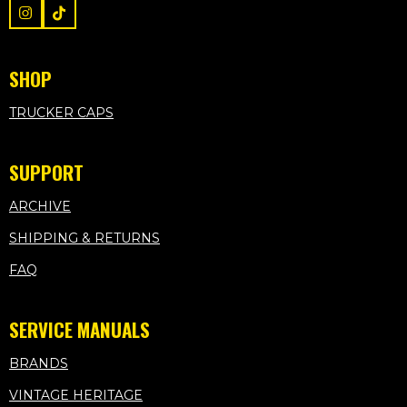
I
T
n
i
s
k
t
T
SHOP
a
o
g
k
r
TRUCKER CAPS
a
m
SUPPORT
ARCHIVE
SHIPPING & RETURNS
FAQ
SERVICE MANUALS
BRANDS
VINTAGE HERITAGE