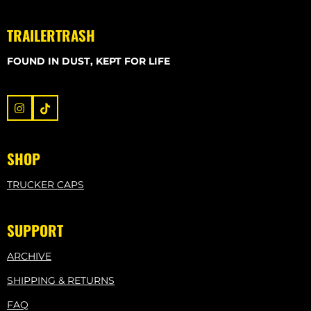
TRAILERTRASH
FOUND IN DUST, KEPT FOR LIFE
I
T
n
i
s
k
t
T
SHOP
a
o
g
k
r
TRUCKER CAPS
a
m
SUPPORT
ARCHIVE
SHIPPING & RETURNS
FAQ