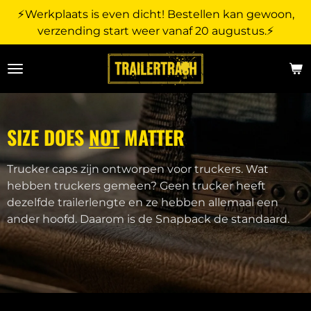
⚡Werkplaats is even dicht! Bestellen kan gewoon,
Ga
verzending start weer vanaf 20 augustus.⚡
direct
naar
de
hoofdinhoud
SIZE DOES
NOT
MATTER
Trucker caps zijn ontworpen voor truckers. Wat
hebben truckers gemeen? Geen trucker heeft
dezelfde trailerlengte en ze hebben allemaal een
ander hoofd. Daarom is de Snapback de standaard.